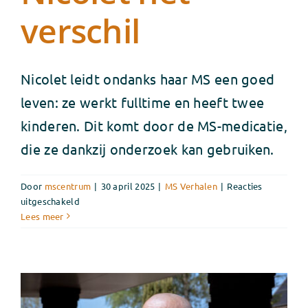
verschil
Nicolet leidt ondanks haar MS een goed
leven: ze werkt fulltime en heeft twee
kinderen. Dit komt door de MS-medicatie,
die ze dankzij onderzoek kan gebruiken.
Door
mscentrum
|
30 april 2025
|
MS Verhalen
|
Reacties
voor
uitgeschakeld
Wetenschappelijk
Lees meer
onderzoek
maakt
voor
Nicolet
hèt
verschil