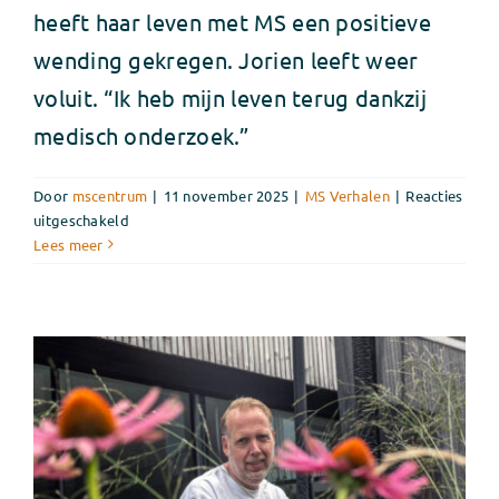
heeft haar leven met MS een positieve
wending gekregen. Jorien leeft weer
voluit. “Ik heb mijn leven terug dankzij
medisch onderzoek.”
Door
mscentrum
|
11 november 2025
|
MS Verhalen
|
Reacties
voor
uitgeschakeld
Wetenschap
Lees meer
gaf
Jorien
haar
kracht
en
energie
terug
–
nu
durft