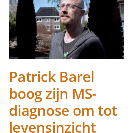
Patrick Barel
boog zijn MS-
diagnose om tot
levensinzicht