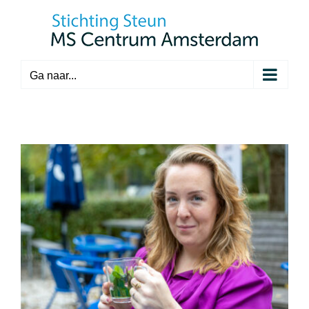
Ga
naar
inhoud
Ga naar...