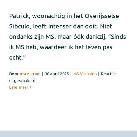
Patrick, woonachtig in het Overijsselse
Sibculo, leeft intenser dan ooit. Niet
ondanks zijn MS, maar óók dankzij. “Sinds
ik MS heb, waardeer ik het leven pas
echt.”
Door
mscentrum
|
30 april 2025
|
MS Verhalen
|
Reacties
voor
uitgeschakeld
Patrick
Lees meer
Barel
boog
zijn
MS-
diagnose
om
tot