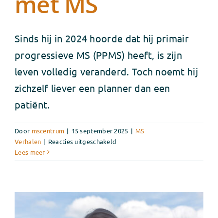
met MS
Sinds hij in 2024 hoorde dat hij primair
progressieve MS (PPMS) heeft, is zijn
leven volledig veranderd. Toch noemt hij
zichzelf liever een planner dan een
patiënt.
Door
mscentrum
|
15 september 2025
|
MS
voor
Verhalen
|
Reacties uitgeschakeld
Medicatie,
Lees meer
training
en
wilskracht:
het
nieuwe
normaal